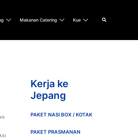
Search
ng
Makanan Catering
Kue
Kerja ke
Jepang
PAKET NASI BOX / KOTAK
NG
PAKET PRASMANAN
ASI