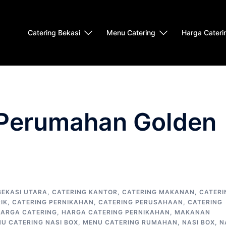
Catering Bekasi
Menu Catering
Harga Cateri
 Perumahan Golden
BEKASI UTARA
,
CATERING KANTOR
,
CATERING MAKANAN
,
CATERI
IK
,
CATERING PERNIKAHAN
,
CATERING PERUSAHAAN
,
CATERING
ARGA CATERING
,
HARGA CATERING PERNIKAHAN
,
MAKANAN
U CATERING NASI BOX
,
MENU CATERING RUMAHAN
,
NASI BOX
,
N