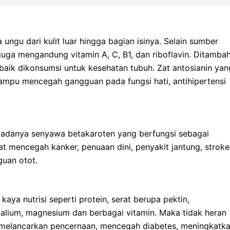
 ungu dari kulit luar hingga bagian isinya. Selain sumber
u juga mengandung vitamin A, C, B1, dan riboflavin. Ditamba
 baik dikonsumsi untuk kesehatan tubuh. Zat antosianin yan
mampu mencegah gangguan pada fungsi hati, antihipertensi
h adanya senyawa betakaroten yang berfungsi sebagai
t mencegah kanker, penuaan dini, penyakit jantung, stroke
guan otot.
 kaya nutrisi seperti protein, serat berupa pektin,
, kalium, magnesium dan berbagai vitamin. Maka tidak heran
at melancarkan pencernaan, mencegah diabetes, meningkatk