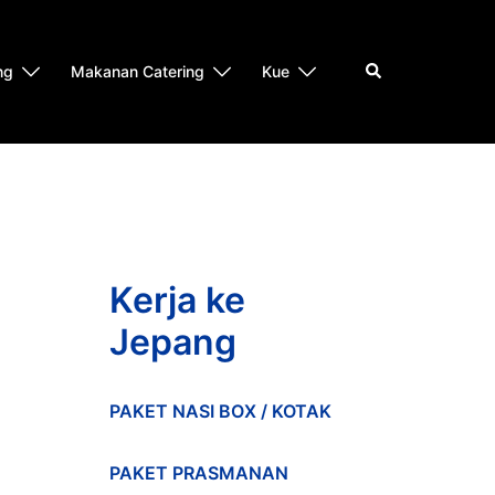
Search
ng
Makanan Catering
Kue
Kerja ke
Jepang
PAKET NASI BOX / KOTAK
PAKET PRASMANAN