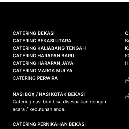
CATERING
BEKASI
C
CATERING BEKASI UTARA
B
CATERING KALIABANG TENGAH
K
CATERING HARAPAN BARU
K
CATERING HARAPAN JAYA
H
CATERING MARGA MULYA
CATERING
PERWIRA
L
ْمِ
NASI BOX
/ NASI KOTAK
BEKASI
ْمِ
Catering nasi box bisa disesuaikan dengan
acara / kebutuhan anda.
CATERING PERNIKAHAN BEKASI