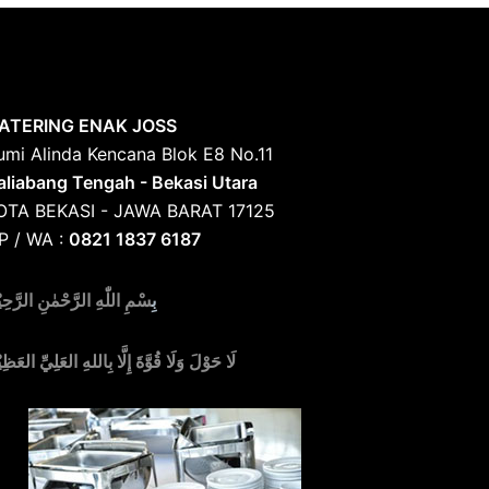
ATERING ENAK JOSS
umi Alinda Kencana Blok E8 No.11
aliabang Tengah - Bekasi Utara
OTA BEKASI - JAWA BARAT 17125
P / WA :
0821 1837 6187
بِ
سْمِ اللّٰهِ الرَّحْمٰنِ الرَّحِي
لَا حَوْلَ وَلَا قُوَّةَ إِلَّا بِاللهِ العَلِيِّ العَظِي