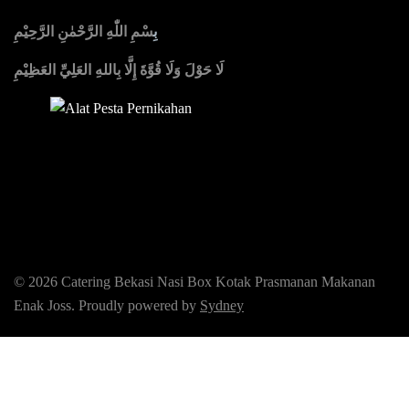
بِ
سْمِ اللّٰهِ الرَّحْمٰنِ الرَّحِيْمِ
لَا حَوْلَ وَلَا قُوَّةَ إِلَّا بِاللهِ العَلِيِّ العَظِيْمِ
Sedia Alat Pesta, Kursi & Meja, Dekorasi Pernikahan
,
MC &
Tata Rias
© 2026 Catering Bekasi Nasi Box Kotak Prasmanan Makanan
Enak Joss. Proudly powered by
Sydney