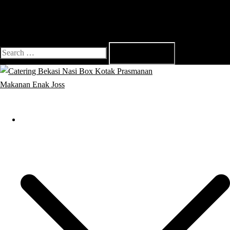
Search
for:
Close
menu
Catering Bekasi