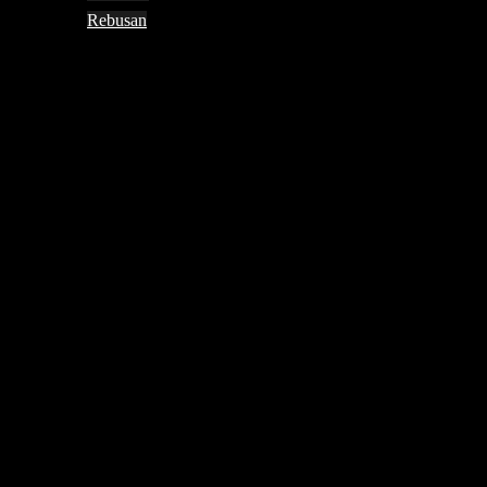
Rebusan
Search