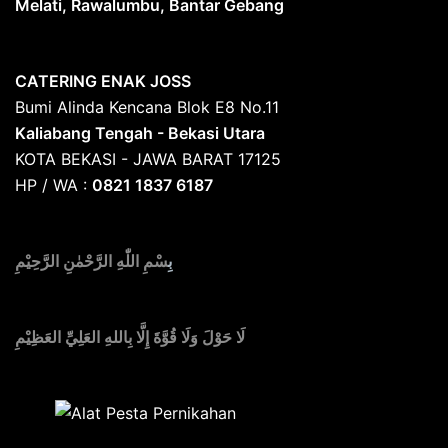
Melati, Rawalumbu, Bantar Gebang
CATERING ENAK JOSS
Bumi Alinda Kencana Blok E8 No.11
Kaliabang Tengah - Bekasi Utara
KOTA BEKASI - JAWA BARAT 17125
HP / WA :
0821 1837 6187
بِ
سْمِ اللّٰهِ الرَّحْمٰنِ الرَّحِيْمِ
لَا حَوْلَ وَلَا قُوَّةَ إِلَّا بِاللهِ العَلِيِّ العَظِيْمِ