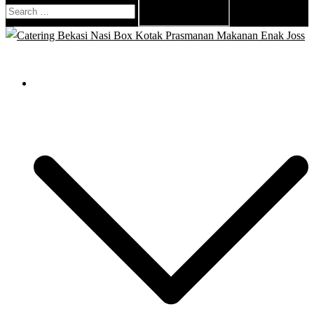
Search
for:
Close
menu
Catering Bekasi