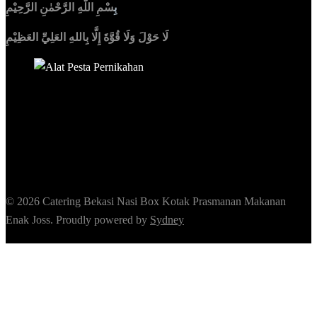
بِ
سْمِ اللّٰهِ الرَّحْمٰنِ الرَّحِيْمِ
لَا حَوْلَ وَلَا قُوَّةَ إِلَّا بِاللهِ العَلِيِّ العَظِيْمِ
Sedia Alat Pesta, Kursi & Meja, Dekorasi Pernikahan
,
MC &
Tata Rias
© 2026 Catering Bekasi Nasi Box Kotak Prasmanan Makanan
Enak Joss. Proudly powered by
Sydney