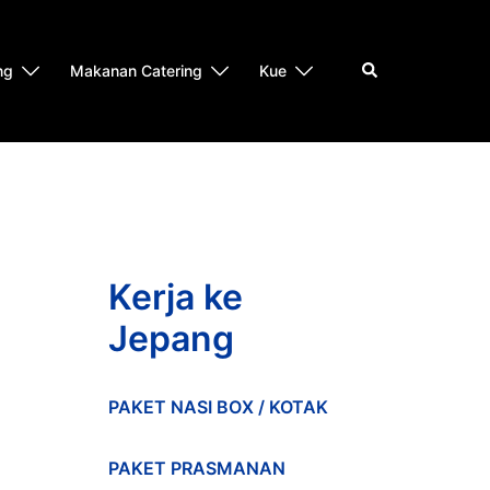
Search
ng
Makanan Catering
Kue
Kerja ke
Jepang
PAKET NASI BOX / KOTAK
PAKET PRASMANAN