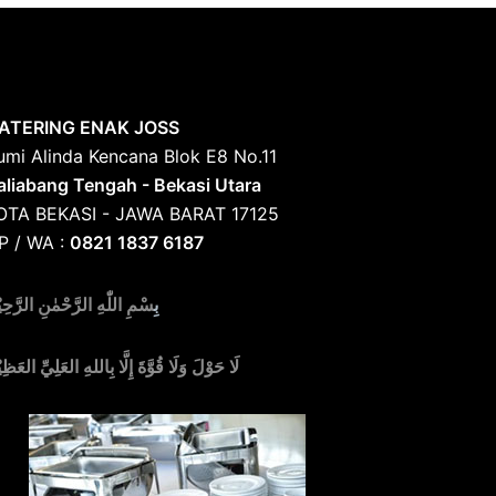
ATERING ENAK JOSS
umi Alinda Kencana Blok E8 No.11
aliabang Tengah - Bekasi Utara
OTA BEKASI - JAWA BARAT 17125
P / WA :
0821 1837 6187
بِ
سْمِ اللّٰهِ الرَّحْمٰنِ الرَّحِي
لَا حَوْلَ وَلَا قُوَّةَ إِلَّا بِاللهِ العَلِيِّ العَظِي