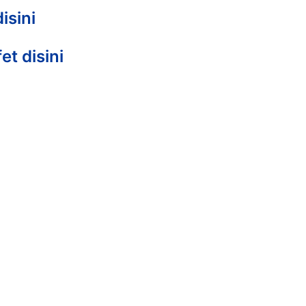
isini
t disini