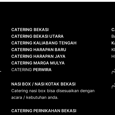
CATERING
BEKASI
C
CATERING BEKASI UTARA
B
CATERING KALIABANG TENGAH
K
CATERING HARAPAN BARU
K
CATERING HARAPAN JAYA
H
CATERING MARGA MULYA
CATERING
PERWIRA
L
ْمِ
NASI BOX
/ NASI KOTAK
BEKASI
ْمِ
Catering nasi box bisa disesuaikan dengan
acara / kebutuhan anda.
CATERING PERNIKAHAN BEKASI