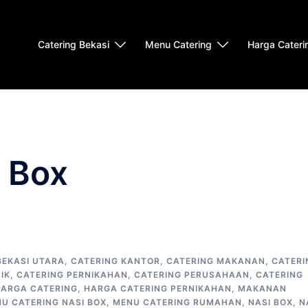
Catering Bekasi
Menu Catering
Harga Cateri
 Box
BEKASI UTARA
,
CATERING KANTOR
,
CATERING MAKANAN
,
CATERI
IK
,
CATERING PERNIKAHAN
,
CATERING PERUSAHAAN
,
CATERING
ARGA CATERING
,
HARGA CATERING PERNIKAHAN
,
MAKANAN
U CATERING NASI BOX
,
MENU CATERING RUMAHAN
,
NASI BOX
,
N