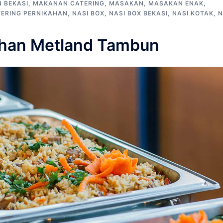
 BEKASI
,
MAKANAN CATERING
,
MASAKAN
,
MASAKAN ENAK
,
ERING PERNIKAHAN
,
NASI BOX
,
NASI BOX BEKASI
,
NASI KOTAK
,
N
ahan Metland Tambun