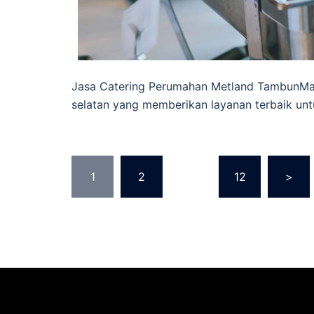
Jasa Catering Perumahan Metland TambunMas
selatan yang memberikan layanan terbaik un
Posts
1
2
…
12
>
pagination