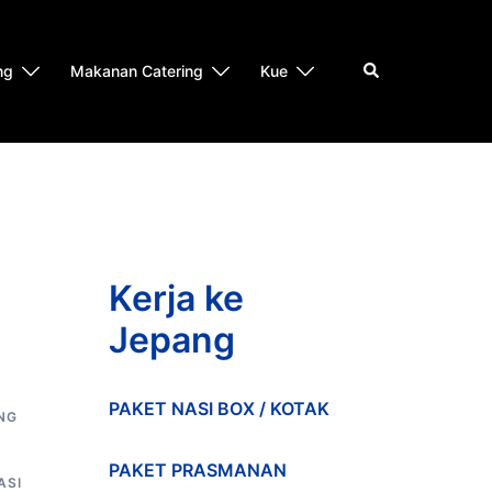
Search
ng
Makanan Catering
Kue
Kerja ke
Jepang
PAKET NASI BOX / KOTAK
NG
PAKET PRASMANAN
ASI