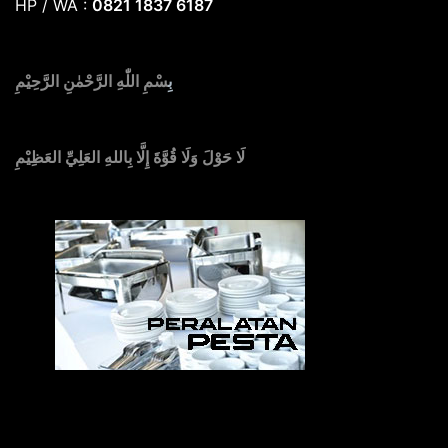
HP / WA :
0821 1837 6187
بِ
سْمِ اللّٰهِ الرَّحْمٰنِ الرَّحِيْمِ
لَا حَوْلَ وَلَا قُوَّةَ إِلَّا بِاللهِ العَلِيِّ العَظِيْمِ
Sedia Alat Pesta, Kursi & Meja, Dekorasi Pernikahan
,