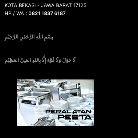
KOTA BEKASI - JAWA BARAT 17125
HP / WA :
0821 1837 6187
بِ
سْمِ اللّٰهِ الرَّحْمٰنِ الرَّحِيْمِ
لَا حَوْلَ وَلَا قُوَّةَ إِلَّا بِاللهِ العَلِيِّ العَظِيْمِ