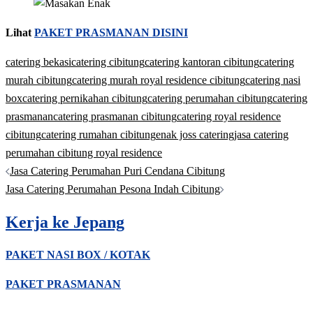
Lihat
PAKET PRASMANAN DISINI
catering bekasi
catering cibitung
catering kantoran cibitung
catering
murah cibitung
catering murah royal residence cibitung
catering nasi
box
catering pernikahan cibitung
catering perumahan cibitung
catering
prasmanan
catering prasmanan cibitung
catering royal residence
cibitung
catering rumahan cibitung
enak joss catering
jasa catering
perumahan cibitung royal residence
Post
Jasa Catering Perumahan Puri Cendana Cibitung
navigation
Jasa Catering Perumahan Pesona Indah Cibitung
Kerja ke Jepang
PAKET NASI BOX / KOTAK
PAKET PRASMANAN