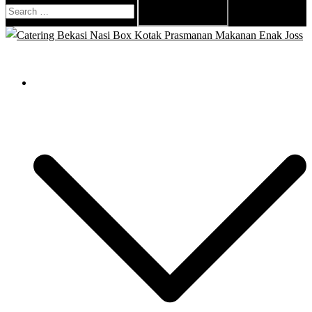
Search
for:
Close
menu
Catering Bekasi