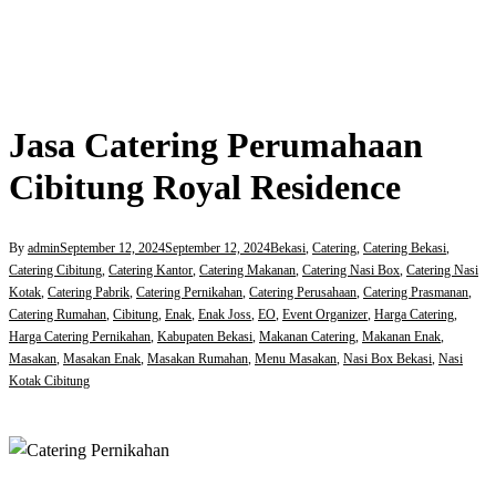
Jasa Catering Perumahaan
Cibitung Royal Residence
By
admin
September 12, 2024
September 12, 2024
Bekasi
,
Catering
,
Catering Bekasi
,
Catering Cibitung
,
Catering Kantor
,
Catering Makanan
,
Catering Nasi Box
,
Catering Nasi
Kotak
,
Catering Pabrik
,
Catering Pernikahan
,
Catering Perusahaan
,
Catering Prasmanan
,
Catering Rumahan
,
Cibitung
,
Enak
,
Enak Joss
,
EO
,
Event Organizer
,
Harga Catering
,
Harga Catering Pernikahan
,
Kabupaten Bekasi
,
Makanan Catering
,
Makanan Enak
,
Masakan
,
Masakan Enak
,
Masakan Rumahan
,
Menu Masakan
,
Nasi Box Bekasi
,
Nasi
Kotak Cibitung