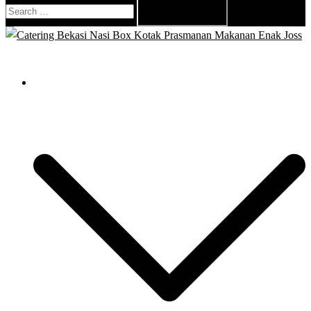
Search
for:
Close
menu
Catering Bekasi