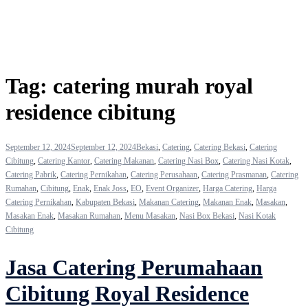
Tag:
catering murah royal
residence cibitung
September 12, 2024
September 12, 2024
Bekasi
,
Catering
,
Catering Bekasi
,
Catering
Cibitung
,
Catering Kantor
,
Catering Makanan
,
Catering Nasi Box
,
Catering Nasi Kotak
,
Catering Pabrik
,
Catering Pernikahan
,
Catering Perusahaan
,
Catering Prasmanan
,
Catering
Rumahan
,
Cibitung
,
Enak
,
Enak Joss
,
EO
,
Event Organizer
,
Harga Catering
,
Harga
Catering Pernikahan
,
Kabupaten Bekasi
,
Makanan Catering
,
Makanan Enak
,
Masakan
,
Masakan Enak
,
Masakan Rumahan
,
Menu Masakan
,
Nasi Box Bekasi
,
Nasi Kotak
Cibitung
Jasa Catering Perumahaan
Cibitung Royal Residence