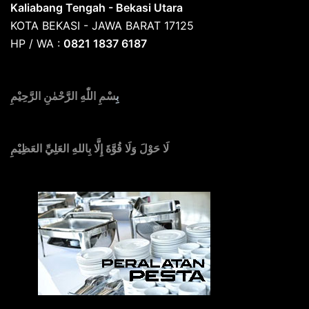
Kaliabang Tengah - Bekasi Utara
KOTA BEKASI - JAWA BARAT 17125
HP / WA :
0821 1837 6187
بِ
سْمِ اللّٰهِ الرَّحْمٰنِ الرَّحِيْمِ
لَا حَوْلَ وَلَا قُوَّةَ إِلَّا بِاللهِ العَلِيِّ العَظِيْمِ