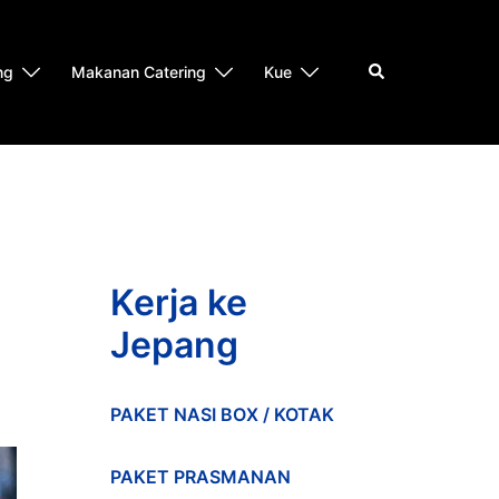
Search
ng
Makanan Catering
Kue
Kerja ke
Jepang
PAKET NASI BOX / KOTAK
PAKET PRASMANAN