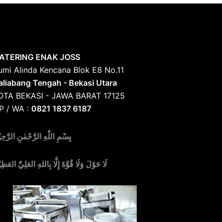
ATERING ENAK JOSS
umi Alinda Kencana Blok E8 No.11
aliabang Tengah - Bekasi Utara
OTA BEKASI - JAWA BARAT 17125
P / WA :
0821 1837 6187
بِ
سْمِ اللّٰهِ الرَّحْمٰنِ الرَّحِي
لَا حَوْلَ وَلَا قُوَّةَ إِلَّا بِاللهِ العَلِيِّ العَظِي