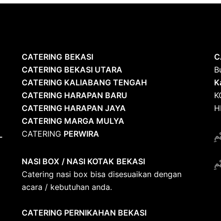
CATERING
BEKASI
C
CATERING BEKASI UTARA
B
CATERING KALIABANG TENGAH
K
CATERING HARAPAN BARU
K
CATERING HARAPAN JAYA
H
CATERING MARGA MULYA
CATERING
PERWIRA
L
ْمِ
NASI BOX
/ NASI KOTAK
BEKASI
ْمِ
Catering nasi box bisa disesuaikan dengan
acara / kebutuhan anda.
CATERING PERNIKAHAN BEKASI