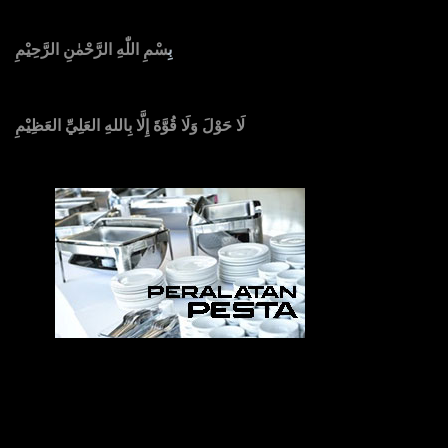
بِ
سْمِ اللّٰهِ الرَّحْمٰنِ الرَّحِيْمِ
لَا حَوْلَ وَلَا قُوَّةَ إِلَّا بِاللهِ العَلِيِّ العَظِيْمِ
Sedia Alat Pesta, Kursi & Meja, Dekorasi Pernikahan
,
MC & Tata Rias