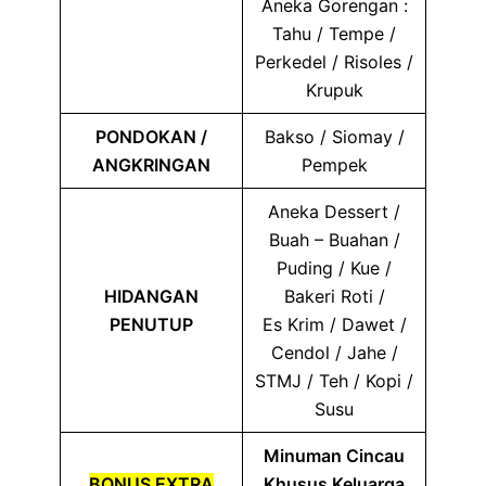
Aneka Gorengan :
Tahu / Tempe /
Perkedel / Risoles /
Krupuk
PONDOKAN /
Bakso / Siomay /
ANGKRINGAN
Pempek
Aneka Dessert /
Buah – Buahan /
Puding / Kue /
HIDANGAN
Bakeri Roti /
PENUTUP
Es Krim / Dawet /
Cendol / Jahe /
STMJ / Teh / Kopi /
Susu
Minuman Cincau
BONUS EXTRA
Khusus Keluarga