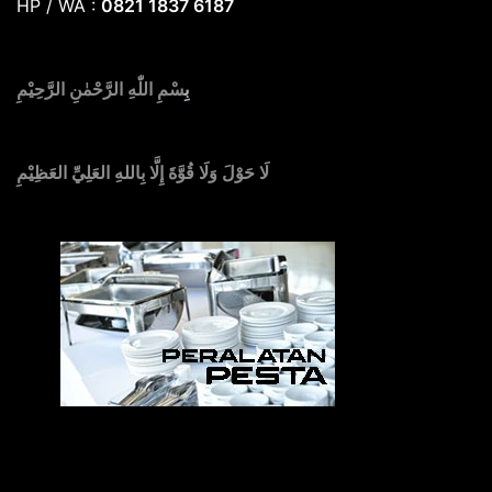
HP / WA :
0821 1837 6187
بِ
سْمِ اللّٰهِ الرَّحْمٰنِ الرَّحِيْمِ
لَا حَوْلَ وَلَا قُوَّةَ إِلَّا بِاللهِ العَلِيِّ العَظِيْمِ
Sedia Alat Pesta, Kursi & Meja, Dekorasi Pernikahan
,