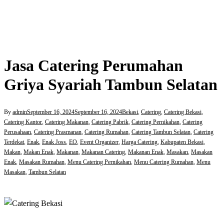
Jasa Catering Perumahan
Griya Syariah Tambun Selatan
By
admin
September 16, 2024
September 16, 2024
Bekasi
,
Catering
,
Catering Bekasi
,
Catering Kantor
,
Catering Makanan
,
Catering Pabrik
,
Catering Pernikahan
,
Catering
Perusahaan
,
Catering Prasmanan
,
Catering Rumahan
,
Catering Tambun Selatan
,
Catering
Terdekat
,
Enak
,
Enak Joss
,
EO
,
Event Organizer
,
Harga Catering
,
Kabupaten Bekasi
,
Makan
,
Makan Enak
,
Makanan
,
Makanan Catering
,
Makanan Enak
,
Masakan
,
Masakan
Enak
,
Masakan Rumahan
,
Menu Catering Pernikahan
,
Menu Catering Rumahan
,
Menu
Masakan
,
Tambun Selatan