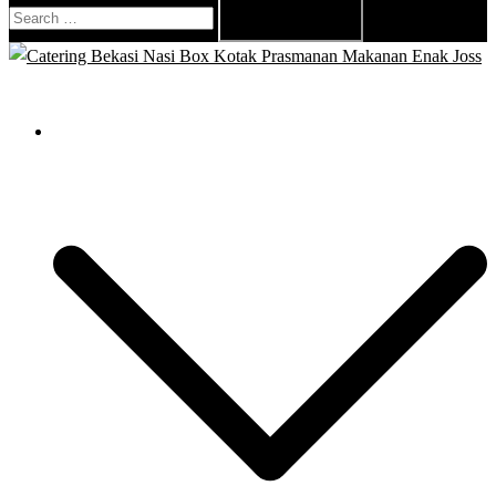
Search
for:
Close
menu
Catering Bekasi