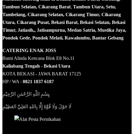
Tambun Selatan, Cikarang Barat
,
Tambun Utara, Setu,
Tambelang, Cikarang Selatan, Cikarang Timur, Cikarang
Utara, Cikarang Pusat, Bekasi Barat, Bekasi Selatan, Bekasi
Timur, Jatiasih,, Jatisampurna, Medan Satria, Mustika Jaya,
Pondok Gede, Pondok Melati, Rawalumbu, Bantar Gebang
CATERING ENAK JOSS
Bumi Alinda Kencana Blok E8 No.11
Kaliabang Tengah - Bekasi Utara
KOTA BEKASI - JAWA BARAT 17125
HP / WA :
0821 1837 6187
بِ
سْمِ اللّٰهِ الرَّحْمٰنِ الرَّحِيْمِ
لَا حَوْلَ وَلَا قُوَّةَ إِلَّا بِاللهِ العَلِيِّ العَظِيْمِ
Sedia Alat Pesta, Kursi & Meja, Dekorasi Pernikahan
,
MC &