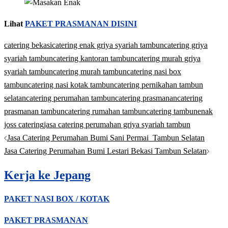
Lihat
PAKET PRASMANAN DISINI
catering bekasi
catering enak griya syariah tambun
catering griya
syariah tambun
catering kantoran tambun
catering murah griya
syariah tambun
catering murah tambun
catering nasi box
tambun
catering nasi kotak tambun
catering pernikahan tambun
selatan
catering perumahan tambun
catering prasmanan
catering
prasmanan tambun
catering rumahan tambun
catering tambun
enak
joss catering
jasa catering perumahan griya syariah tambun
Post
Jasa Catering Perumahan Bumi Sani Permai Tambun Selatan
navigation
Jasa Catering Perumahan Bumi Lestari Bekasi Tambun Selatan
Kerja ke Jepang
PAKET NASI BOX / KOTAK
PAKET PRASMANAN