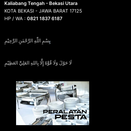
Kaliabang Tengah - Bekasi Utara
KOTA BEKASI - JAWA BARAT 17125
HP / WA :
0821 1837 6187
بِ
سْمِ اللّٰهِ الرَّحْمٰنِ الرَّحِيْمِ
لَا حَوْلَ وَلَا قُوَّةَ إِلَّا بِاللهِ العَلِيِّ العَظِيْمِ