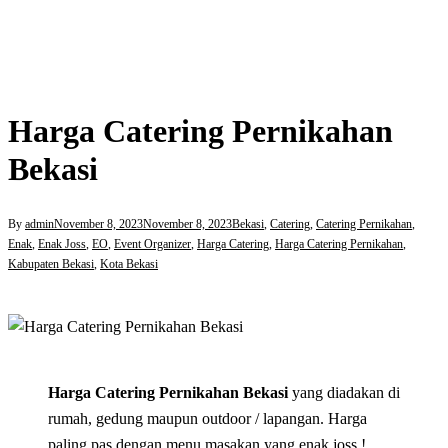
Harga Catering Pernikahan
Bekasi
By
admin
November 8, 2023
November 8, 2023
Bekasi
,
Catering
,
Catering Pernikahan
,
Enak
,
Enak Joss
,
EO
,
Event Organizer
,
Harga Catering
,
Harga Catering Pernikahan
,
Kabupaten Bekasi
,
Kota Bekasi
Harga Catering Pernikahan Bekasi
yang diadakan di
rumah, gedung maupun outdoor / lapangan. Harga
paling pas dengan menu masakan yang enak joss !