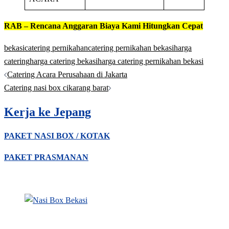
RAB – Rencana Anggaran Biaya Kami Hitungkan Cepat
bekasi
catering pernikahan
catering pernikahan bekasi
harga
catering
harga catering bekasi
harga catering pernikahan bekasi
Post
Catering Acara Perusahaan di Jakarta
navigation
Catering nasi box cikarang barat
Kerja ke Jepang
PAKET NASI BOX / KOTAK
PAKET PRASMANAN