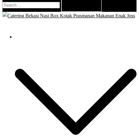
Search
for:
Close
menu
Catering Bekasi