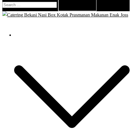
Search
for:
Close
menu
Catering Bekasi