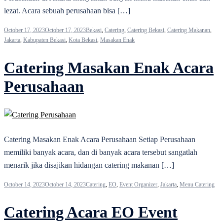
lezat. Acara sebuah perusahaan bisa […]
October 17, 2023
October 17, 2023
Bekasi
,
Catering
,
Catering Bekasi
,
Catering Makanan
,
Jakarta
,
Kabupaten Bekasi
,
Kota Bekasi
,
Masakan Enak
Catering Masakan Enak Acara
Perusahaan
Catering Masakan Enak Acara Perusahaan Setiap Perusahaan
memiliki banyak acara, dan di banyak acara tersebut sangatlah
menarik jika disajikan hidangan catering makanan […]
October 14, 2023
October 14, 2023
Catering
,
EO
,
Event Organizer
,
Jakarta
,
Menu Catering
Catering Acara EO Event