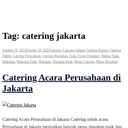
Tag:
catering jakarta
October 19, 2023
October 19, 2023
Catering
,
Catering Jakarta
,
Catering Kantor
,
Catering
Pabrik
,
Catering Perusahaan
,
Catering Rumahan
,
Enak
,
Event Organizer
,
Makan Enak
,
Makanan
,
Makanan Enak
,
Masakan
,
Masakan Enak
,
Menu Catering
,
Menu Masakan
Catering Acara Perusahaan di
Jakarta
Catering Acara Perusahaan di Jakarta Catering untuk acara
Perusahaan di Jakarta menyaikan banyak menu masakan enak dan