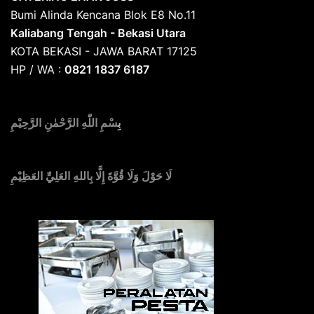
Bumi Alinda Kencana Blok E8 No.11
Kaliabang Tengah - Bekasi Utara
KOTA BEKASI - JAWA BARAT 17125
HP / WA :
0821 1837 6187
بِ
سْمِ اللّٰهِ الرَّحْمٰنِ الرَّحِيْمِ
لَا حَوْلَ وَلَا قُوَّةَ إِلَّا بِاللهِ العَلِيِّ العَظِيْمِ