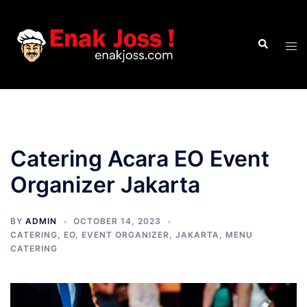
Skip
to
Search
content
Tog
men
Catering Acara EO Event
Organizer Jakarta
BY
ADMIN
OCTOBER 14, 2023
CATERING
,
EO
,
EVENT ORGANIZER
,
JAKARTA
,
MENU
CATERING