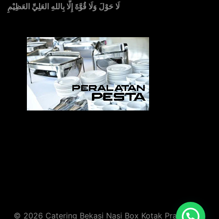
لَا حَوْلَ وَلَا قُوَّةَ إِلَّا بِاللهِ العَلِيِّ العَظِيْمِ
Sedia Alat Pesta, Kursi & Meja, Dekorasi Pernikahan
,
MC & Tata Rias
© 2026 Catering Bekasi Nasi Box Kotak Prasmanan