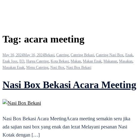
Tag:
acara meeting
May 16, 2024
May 16, 2024
Bekasi
,
Catering
,
Catering Bekasi
,
Catering Nasi Box
,
Enak
,
Enak Joss
,
EO
,
Harga Catering
,
Kota Bekasi
,
Makan
,
Makan Enak
,
Makanan
,
Masakan
,
Masakan Enak
,
Menu Catering
,
Nasi Box
,
Nasi Box Bekasi
Nasi Box Bekasi Acara Meeting
Nasi Box Bekasi Acara MeetingAcara meeting semakin seru jika
ada sajian nasi box yang enak dan lezat Melayani pesanan Nasi
Kotak dengan […]