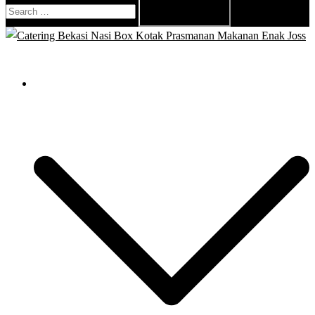
Search
for:
Close
menu
Catering Bekasi