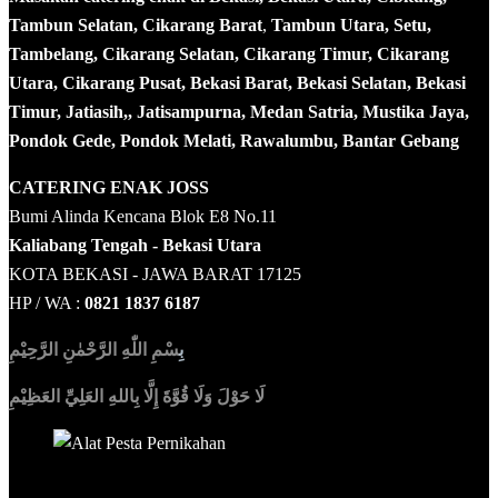
Tambun Selatan, Cikarang Barat
,
Tambun Utara, Setu,
Tambelang, Cikarang Selatan, Cikarang Timur, Cikarang
Utara, Cikarang Pusat, Bekasi Barat, Bekasi Selatan, Bekasi
Timur, Jatiasih,, Jatisampurna, Medan Satria, Mustika Jaya,
Pondok Gede, Pondok Melati, Rawalumbu, Bantar Gebang
CATERING ENAK JOSS
Bumi Alinda Kencana Blok E8 No.11
Kaliabang Tengah - Bekasi Utara
KOTA BEKASI - JAWA BARAT 17125
HP / WA :
0821 1837 6187
بِ
سْمِ اللّٰهِ الرَّحْمٰنِ الرَّحِيْمِ
لَا حَوْلَ وَلَا قُوَّةَ إِلَّا بِاللهِ العَلِيِّ العَظِيْمِ
Sedia Alat Pesta, Kursi & Meja, Dekorasi Pernikahan
,
MC &