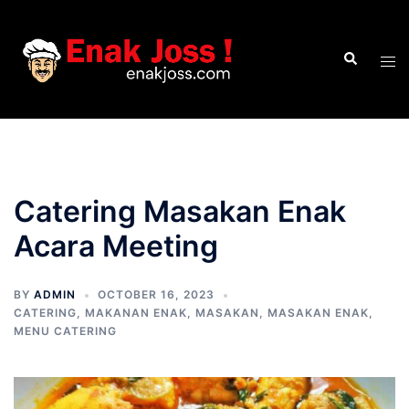
Skip
to
Search
content
Tog
men
Catering Masakan Enak
Acara Meeting
BY
ADMIN
OCTOBER 16, 2023
CATERING
,
MAKANAN ENAK
,
MASAKAN
,
MASAKAN ENAK
,
MENU CATERING