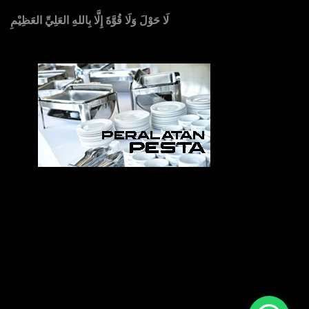
لَا حَوْلَ وَلَا قُوَّةَ إِلَّا بِاللهِ العَلِيِّ العَظِيْمِ
Sedia Alat Pesta, Kursi & Meja, Dekorasi Pernikahan
,
MC & Tata Rias