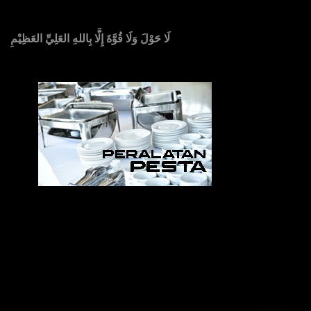
لَا حَوْلَ وَلَا قُوَّةَ إِلَّا بِاللهِ العَلِيِّ العَظِيْمِ
Sedia Alat Pesta, Kursi & Meja, Dekorasi Pernikahan
,
MC & Tata Rias