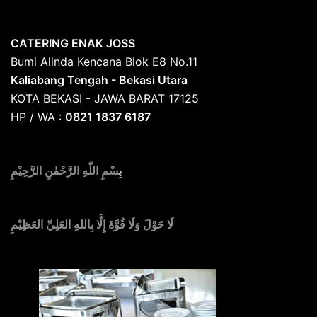
CATERING ENAK JOSS
Bumi Alinda Kencana Blok E8 No.11
Kaliabang Tengah - Bekasi Utara
KOTA BEKASI - JAWA BARAT 17125
HP / WA :
0821 1837 6187
بِ
سْمِ اللّٰهِ الرَّحْمٰنِ الرَّحِيْمِ
لَا حَوْلَ وَلَا قُوَّةَ إِلَّا بِاللهِ العَلِيِّ العَظِيْمِ