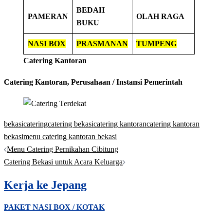
BEDAH
PAMERAN
OLAH RAGA
BUKU
NASI BOX
PRASMANAN
TUMPENG
Catering Kantoran
Catering Kantoran, Perusahaan / Instansi Pemerintah
bekasi
catering
catering bekasi
catering kantoran
catering kantoran
bekasi
menu catering kantoran bekasi
Post
Menu Catering Pernikahan Cibitung
navigation
Catering Bekasi untuk Acara Keluarga
Kerja ke Jepang
PAKET NASI BOX / KOTAK