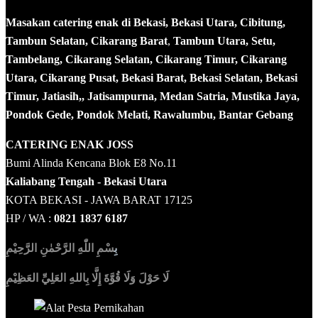
Masakan catering enak di Bekasi, Bekasi Utara, Cibitung,
Tambun Selatan, Cikarang Barat
,
Tambun Utara, Setu,
Tambelang, Cikarang Selatan, Cikarang Timur, Cikarang
Utara, Cikarang Pusat, Bekasi Barat, Bekasi Selatan, Bekasi
Timur, Jatiasih,, Jatisampurna, Medan Satria, Mustika Jaya,
Pondok Gede, Pondok Melati, Rawalumbu, Bantar Gebang
CATERING ENAK JOSS
Bumi Alinda Kencana Blok E8 No.11
Kaliabang Tengah - Bekasi Utara
KOTA BEKASI - JAWA BARAT 17125
HP / WA :
0821 1837 6187
بِ
سْمِ اللّٰهِ الرَّحْمٰنِ الرَّحِيْمِ
لَا حَوْلَ وَلَا قُوَّةَ إِلَّا بِاللهِ العَلِيِّ العَظِيْمِ