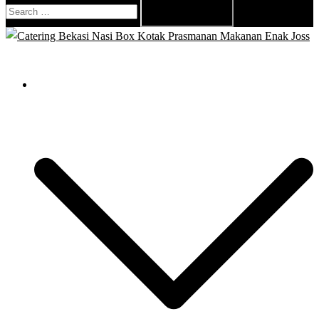
Search
for:
Close
menu
Catering Bekasi