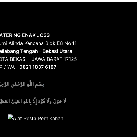
ATERING ENAK JOSS
umi Alinda Kencana Blok E8 No.11
aliabang Tengah - Bekasi Utara
OTA BEKASI - JAWA BARAT 17125
P / WA :
0821 1837 6187
بِ
سْمِ اللّٰهِ الرَّحْمٰنِ الرَّحِي
لَا حَوْلَ وَلَا قُوَّةَ إِلَّا بِاللهِ العَلِيِّ العَظِي
edia Alat Pesta, Kursi & Meja, Dekorasi