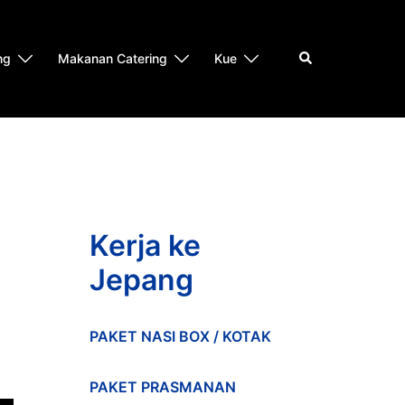
Search
ng
Makanan Catering
Kue
Kerja ke
Jepang
PAKET NASI BOX / KOTAK
PAKET PRASMANAN