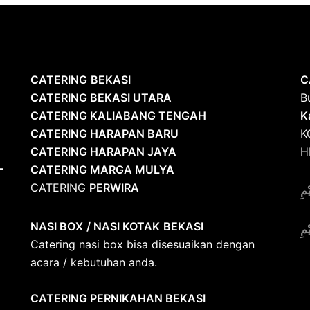
CATERING
BEKASI
C
CATERING BEKASI UTARA
B
CATERING KALIABANG TENGAH
K
CATERING HARAPAN BARU
K
CATERING HARAPAN JAYA
H
L
CATERING MARGA MULYA
CATERING
PERWIRA
ْمِ
NASI BOX
/ NASI KOTAK
BEKASI
ْمِ
Catering nasi box bisa disesuaikan dengan
acara / kebutuhan anda.
CATERING PERNIKAHAN BEKASI
S