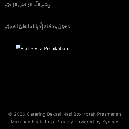
بِ
سْمِ اللّٰهِ الرَّحْمٰنِ الرَّحِيْمِ
لَا حَوْلَ وَلَا قُوَّةَ إِلَّا بِاللهِ العَلِيِّ العَظِيْمِ
Sedia Alat Pesta, Kursi & Meja, Dekorasi Pernikahan
,
MC & Tata Rias
© 2026 Catering Bekasi Nasi Box Kotak Prasmanan
Makanan Enak Joss. Proudly powered by
Sydney