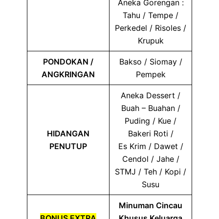
Aneka Gorengan :
Tahu / Tempe /
Perkedel / Risoles /
Krupuk
PONDOKAN /
Bakso / Siomay /
ANGKRINGAN
Pempek
Aneka Dessert /
Buah – Buahan /
Puding / Kue /
HIDANGAN
Bakeri Roti /
PENUTUP
Es Krim / Dawet /
Cendol / Jahe /
STMJ / Teh / Kopi /
Susu
Minuman Cincau
BONUS EXTRA
Khusus Keluarga