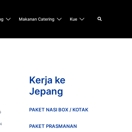
Search
ng
Makanan Catering
Kue
Kerja ke
Jepang
PAKET NASI BOX / KOTAK
G
N
PAKET PRASMANAN