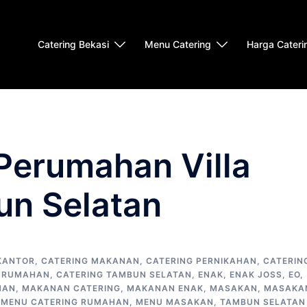
Catering Bekasi
Menu Catering
Harga Cateri
Perumahan Villa
un Selatan
KANTOR
,
CATERING MAKANAN
,
CATERING PERNIKAHAN
,
CATERIN
G RUMAHAN
,
CATERING TAMBUN SELATAN
,
ENAK
,
ENAK JOSS
,
EO
,
NAN
,
MAKANAN CATERING
,
MAKANAN ENAK
,
MASAKAN
,
MASAKA
,
MENU CATERING RUMAHAN
,
MENU MASAKAN
,
TAMBUN SELATAN