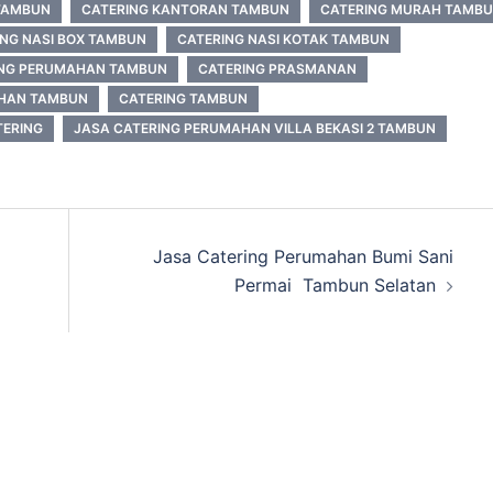
 TAMBUN
CATERING KANTORAN TAMBUN
CATERING MURAH TAMB
ING NASI BOX TAMBUN
CATERING NASI KOTAK TAMBUN
ING PERUMAHAN TAMBUN
CATERING PRASMANAN
AHAN TAMBUN
CATERING TAMBUN
TERING
JASA CATERING PERUMAHAN VILLA BEKASI 2 TAMBUN
Jasa Catering Perumahan Bumi Sani
Permai Tambun Selatan