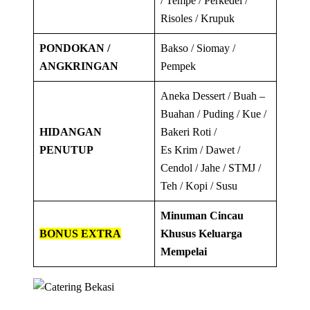
/ Tempe / Perkedel /
Risoles / Krupuk
PONDOKAN /
Bakso / Siomay /
ANGKRINGAN
Pempek
Aneka Dessert / Buah –
Buahan / Puding / Kue /
HIDANGAN
Bakeri Roti /
PENUTUP
Es Krim / Dawet /
Cendol / Jahe / STMJ /
Teh / Kopi / Susu
Minuman Cincau
BONUS EXTRA
Khusus Keluarga
Mempelai