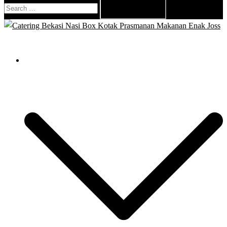
Search
for:
Close
menu
Catering Bekasi