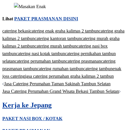
Lihat
PAKET PRASMANAN DISINI
catering bekasi
catering enak graha kalimas 2 tambun
catering graha
kalimas 2 tambun
catering kantoran tambun
catering murah graha
kalimas 2 tambun
catering murah tambun
catering nasi box
tambun
catering nasi kotak tambun
catering pernikahan tambun
selatan
catering perumahan tambun
catering prasmanan
catering
prasmanan tambun
catering rumahan tambun
catering tambun
enak
joss catering
jasa catering perumahan graha kalimas 2 tambun
Post
Jasa Catering Perumahan Taman Sakinah Tambun Selatan
navigation
Jasa Catering Perumahan Grand Wisata Bekasi Tambun Selatan
Kerja ke Jepang
PAKET NASI BOX / KOTAK