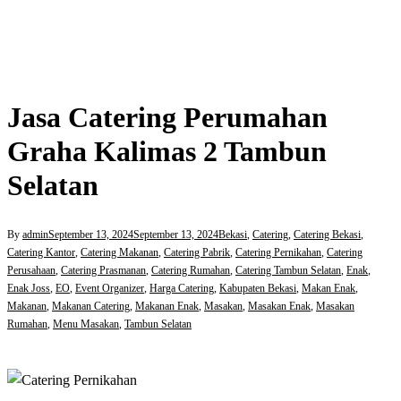
Jasa Catering Perumahan
Graha Kalimas 2 Tambun
Selatan
By
admin
September 13, 2024
September 13, 2024
Bekasi
,
Catering
,
Catering Bekasi
,
Catering Kantor
,
Catering Makanan
,
Catering Pabrik
,
Catering Pernikahan
,
Catering
Perusahaan
,
Catering Prasmanan
,
Catering Rumahan
,
Catering Tambun Selatan
,
Enak
,
Enak Joss
,
EO
,
Event Organizer
,
Harga Catering
,
Kabupaten Bekasi
,
Makan Enak
,
Makanan
,
Makanan Catering
,
Makanan Enak
,
Masakan
,
Masakan Enak
,
Masakan
Rumahan
,
Menu Masakan
,
Tambun Selatan