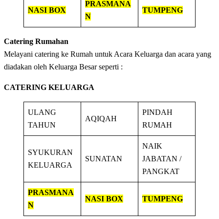
PRASMANA
NASI BOX
TUMPENG
N
Catering Rumahan
Melayani catering ke Rumah untuk Acara Keluarga dan acara yang
diadakan oleh Keluarga Besar seperti :
CATERING KELUARGA
ULANG
PINDAH
AQIQAH
TAHUN
RUMAH
NAIK
SYUKURAN
SUNATAN
JABATAN /
KELUARGA
PANGKAT
PRASMANA
NASI BOX
TUMPENG
N