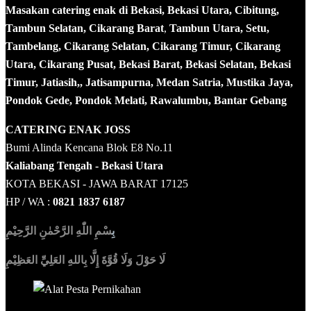
Masakan catering enak di Bekasi, Bekasi Utara, Cibitung,
Tambun Selatan, Cikarang Barat
,
Tambun Utara, Setu,
Tambelang, Cikarang Selatan, Cikarang Timur, Cikarang
Utara, Cikarang Pusat, Bekasi Barat, Bekasi Selatan, Bekasi
Timur, Jatiasih,, Jatisampurna, Medan Satria, Mustika Jaya,
Pondok Gede, Pondok Melati, Rawalumbu, Bantar Gebang
CATERING ENAK JOSS
Bumi Alinda Kencana Blok E8 No.11
Kaliabang Tengah - Bekasi Utara
KOTA BEKASI - JAWA BARAT 17125
HP / WA :
0821 1837 6187
بِ
سْمِ اللّٰهِ الرَّحْمٰنِ الرَّحِيْمِ
لَا حَوْلَ وَلَا قُوَّةَ إِلَّا بِاللهِ العَلِيِّ العَظِيْمِ