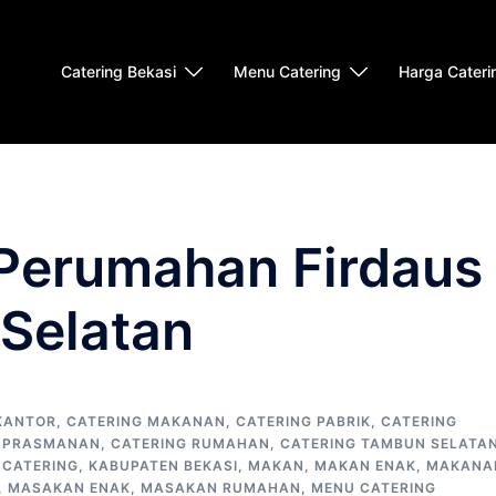
Catering Bekasi
Menu Catering
Harga Cateri
 Perumahan Firdaus
 Selatan
KANTOR
,
CATERING MAKANAN
,
CATERING PABRIK
,
CATERING
G PRASMANAN
,
CATERING RUMAHAN
,
CATERING TAMBUN SELATA
 CATERING
,
KABUPATEN BEKASI
,
MAKAN
,
MAKAN ENAK
,
MAKANA
,
MASAKAN ENAK
,
MASAKAN RUMAHAN
,
MENU CATERING