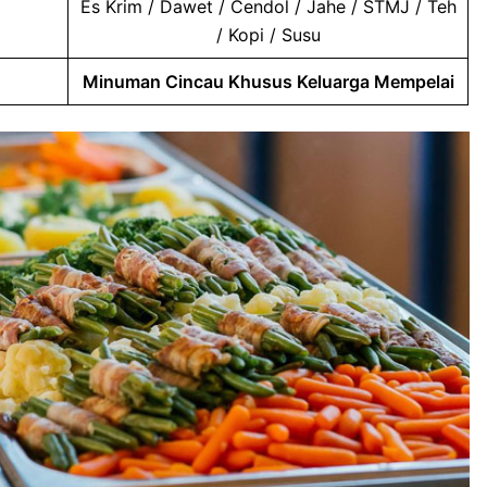
Es Krim / Dawet / Cendol / Jahe / STMJ / Teh
/ Kopi / Susu
Minuman Cincau Khusus Keluarga Mempelai