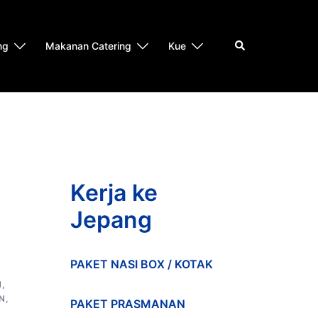
Search
ng
Makanan Catering
Kue
Kerja ke
Jepang
PAKET NASI BOX / KOTAK
N
,
N
,
PAKET PRASMANAN