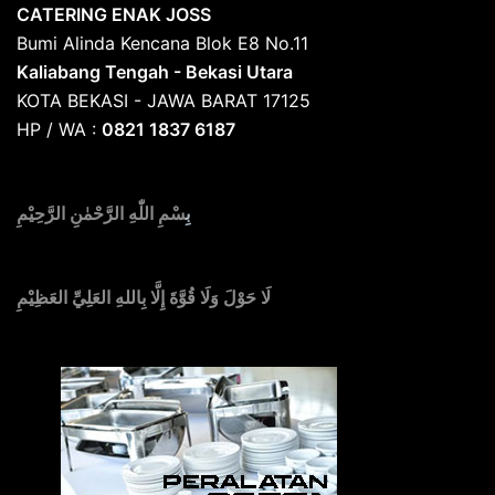
CATERING ENAK JOSS
Bumi Alinda Kencana Blok E8 No.11
Kaliabang Tengah - Bekasi Utara
KOTA BEKASI - JAWA BARAT 17125
HP / WA :
0821 1837 6187
بِ
سْمِ اللّٰهِ الرَّحْمٰنِ الرَّحِيْمِ
لَا حَوْلَ وَلَا قُوَّةَ إِلَّا بِاللهِ العَلِيِّ العَظِيْمِ