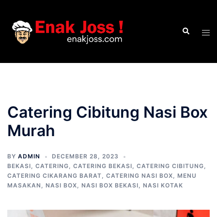
Skip
to
Search
content
Tog
men
Catering Cibitung Nasi Box
Murah
BY
ADMIN
DECEMBER 28, 2023
BEKASI
,
CATERING
,
CATERING BEKASI
,
CATERING CIBITUNG
,
CATERING CIKARANG BARAT
,
CATERING NASI BOX
,
MENU
MASAKAN
,
NASI BOX
,
NASI BOX BEKASI
,
NASI KOTAK