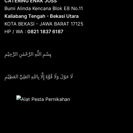
CATERING ENAK JOSS
Bumi Alinda Kencana Blok E8 No.11
Kaliabang Tengah - Bekasi Utara
KOTA BEKASI - JAWA BARAT 17125
HP / WA :
0821 1837 6187
بِ
سْمِ اللّٰهِ الرَّحْمٰنِ الرَّحِيْمِ
لَا حَوْلَ وَلَا قُوَّةَ إِلَّا بِاللهِ العَلِيِّ العَظِيْمِ
Sedia Alat Pesta, Kursi & Meja, Dekorasi Pernikahan
,
MC & Tata Rias