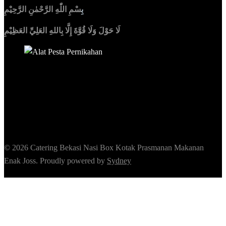
بِ
سْمِ اللّٰهِ الرَّحْمٰنِ الرَّحِيْمِ
لَا حَوْلَ وَلَا قُوَّةَ إِلَّا بِاللهِ العَلِيِّ العَظِيْمِ
Sedia Alat Pesta, Kursi & Meja, Dekorasi Pernikahan
,
MC &
Tata Rias
© 2026 Catering Bekasi Nasi Box Kotak Prasmanan Makanan
Enak Joss. Proudly powered by
Sydney