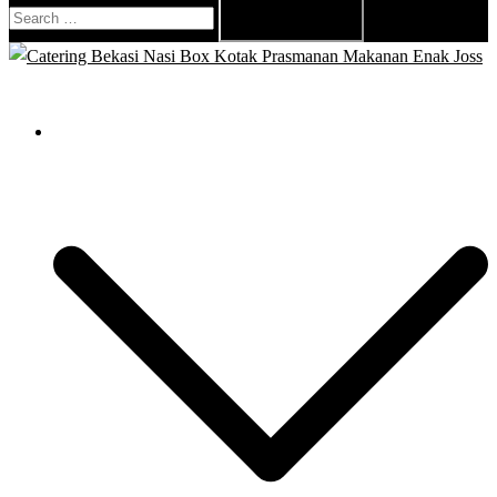
Search
for:
Close
menu
Catering Bekasi