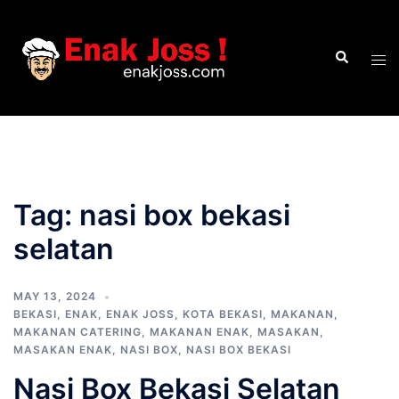
Skip
to
Search
content
Tog
men
Tag:
nasi box bekasi
selatan
MAY 13, 2024
BEKASI
,
ENAK
,
ENAK JOSS
,
KOTA BEKASI
,
MAKANAN
,
MAKANAN CATERING
,
MAKANAN ENAK
,
MASAKAN
,
MASAKAN ENAK
,
NASI BOX
,
NASI BOX BEKASI
Nasi Box Bekasi Selatan