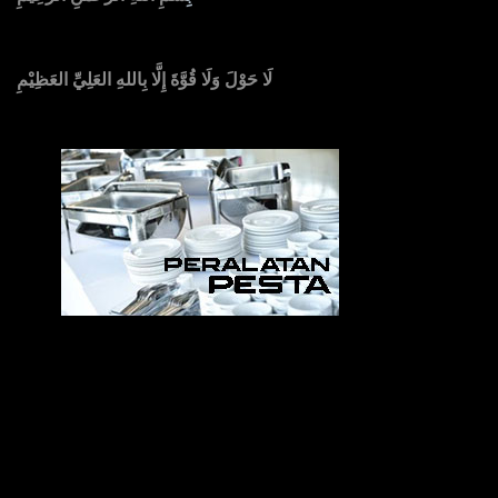
لَا حَوْلَ وَلَا قُوَّةَ إِلَّا بِاللهِ العَلِيِّ العَظِيْمِ
Sedia Alat Pesta, Kursi & Meja, Dekorasi Pernikahan
,
MC & Tata Rias