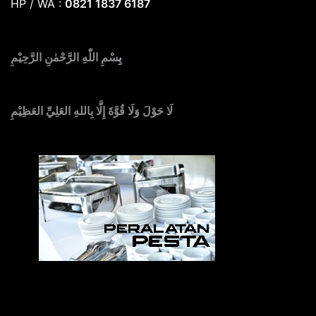
HP / WA :
0821 1837 6187
بِ
سْمِ اللّٰهِ الرَّحْمٰنِ الرَّحِيْمِ
لَا حَوْلَ وَلَا قُوَّةَ إِلَّا بِاللهِ العَلِيِّ العَظِيْمِ
Sedia Alat Pesta, Kursi & Meja, Dekorasi Pernikahan
,