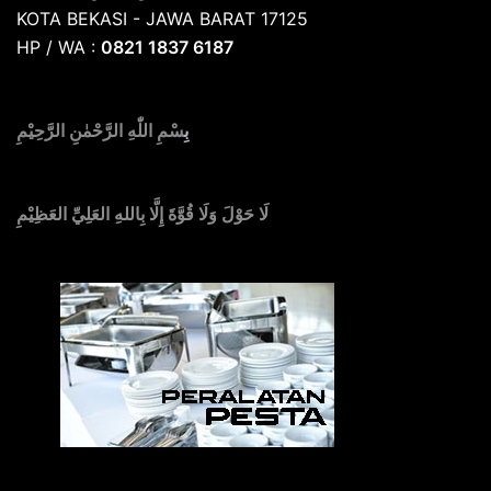
KOTA BEKASI - JAWA BARAT 17125
HP / WA :
0821 1837 6187
بِ
سْمِ اللّٰهِ الرَّحْمٰنِ الرَّحِيْمِ
لَا حَوْلَ وَلَا قُوَّةَ إِلَّا بِاللهِ العَلِيِّ العَظِيْمِ