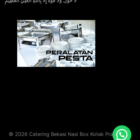
لَا حَوْلَ وَلَا قُوَّةَ إِلَّا بِاللهِ العَلِيِّ العَظِيْمِ
Sedia Alat Pesta, Kursi & Meja, Dekorasi Pernikahan
,
MC & Tata Rias
© 2026 Catering Bekasi Nasi Box Kotak Prasmanan