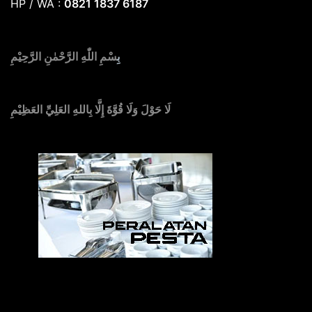
HP / WA :
0821 1837 6187
بِ
سْمِ اللّٰهِ الرَّحْمٰنِ الرَّحِيْمِ
لَا حَوْلَ وَلَا قُوَّةَ إِلَّا بِاللهِ العَلِيِّ العَظِيْمِ
Sedia Alat Pesta, Kursi & Meja, Dekorasi Pernikahan
,