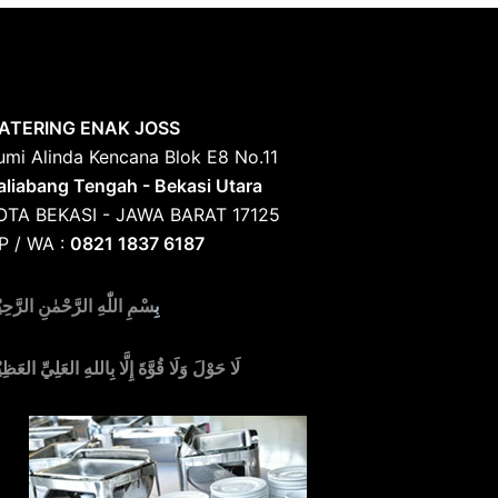
ATERING ENAK JOSS
umi Alinda Kencana Blok E8 No.11
aliabang Tengah - Bekasi Utara
OTA BEKASI - JAWA BARAT 17125
P / WA :
0821 1837 6187
بِ
سْمِ اللّٰهِ الرَّحْمٰنِ الرَّحِي
لَا حَوْلَ وَلَا قُوَّةَ إِلَّا بِاللهِ العَلِيِّ العَظِي