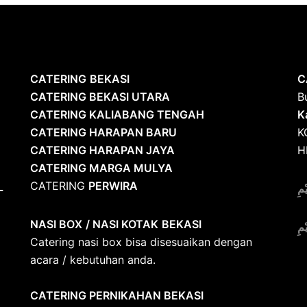
CATERING
BEKASI
C
CATERING BEKASI UTARA
B
CATERING KALIABANG TENGAH
K
CATERING HARAPAN BARU
K
CATERING HARAPAN JAYA
H
CATERING MARGA MULYA
CATERING
PERWIRA
L
ْمِ
NASI BOX
/ NASI KOTAK
BEKASI
ْمِ
Catering nasi box bisa disesuaikan dengan
acara / kebutuhan anda.
CATERING PERNIKAHAN BEKASI