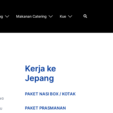
Search
ng
Makanan Catering
Kue
Kerja ke
Jepang
PAKET NASI BOX / KOTAK
NG
PAKET PRASMANAN
U