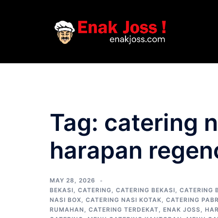
Skip
to
content
Tag:
catering 
harapan regen
MAY 28, 2026
BEKASI
,
CATERING
,
CATERING BEKASI
,
CATERING 
NASI BOX
,
CATERING NASI KOTAK
,
CATERING PABR
RUMAHAN
,
CATERING TERDEKAT
,
ENAK JOSS
,
HAR