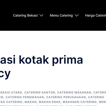
Catering Bekasi
Menu Catering
Harga Cateri
nasi kotak prima
cy
BEKASI UTARA
,
CATERING KANTOR
,
CATERING MAKANAN
,
CATERI
IK
,
CATERING PERNIKAHAN
,
CATERING PERUSAHAAN
,
CATERING
GA CATERING
,
MAKAN
,
MAKAN ENAK
,
MAKANAN CATERING
,
MEN