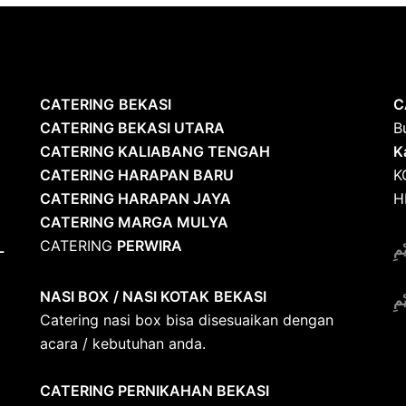
CATERING
BEKASI
C
CATERING BEKASI UTARA
B
CATERING KALIABANG TENGAH
K
CATERING HARAPAN BARU
K
CATERING HARAPAN JAYA
H
CATERING MARGA MULYA
CATERING
PERWIRA
L
ْمِ
NASI BOX
/ NASI KOTAK
BEKASI
ْمِ
Catering nasi box bisa disesuaikan dengan
acara / kebutuhan anda.
CATERING PERNIKAHAN BEKASI