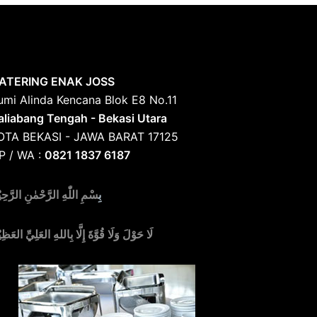
ATERING ENAK JOSS
umi Alinda Kencana Blok E8 No.11
aliabang Tengah - Bekasi Utara
OTA BEKASI - JAWA BARAT 17125
P / WA :
0821 1837 6187
بِ
سْمِ اللّٰهِ الرَّحْمٰنِ الرَّحِي
لَا حَوْلَ وَلَا قُوَّةَ إِلَّا بِاللهِ العَلِيِّ العَظِي