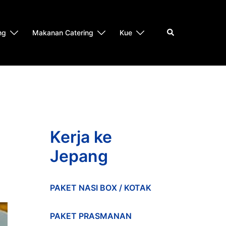
Search
ng
Makanan Catering
Kue
Kerja ke
Jepang
PAKET NASI BOX / KOTAK
PAKET PRASMANAN