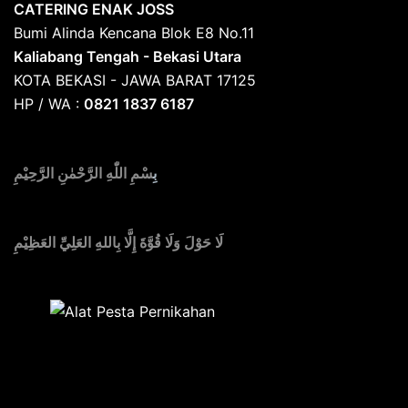
CATERING ENAK JOSS
Bumi Alinda Kencana Blok E8 No.11
Kaliabang Tengah - Bekasi Utara
KOTA BEKASI - JAWA BARAT 17125
HP / WA :
0821 1837 6187
بِ
سْمِ اللّٰهِ الرَّحْمٰنِ الرَّحِيْمِ
لَا حَوْلَ وَلَا قُوَّةَ إِلَّا بِاللهِ العَلِيِّ العَظِيْمِ
Sedia Alat Pesta, Kursi & Meja, Dekorasi Pernikahan
,
MC & Tata Rias