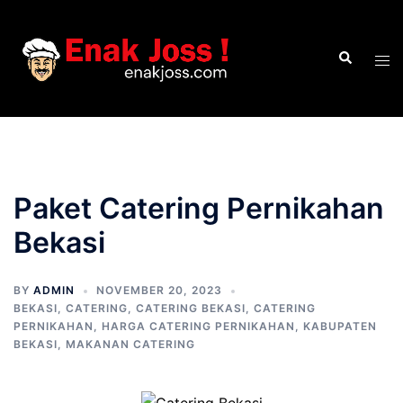
Skip
to
Search
content
Tog
men
Paket Catering Pernikahan
Bekasi
BY
ADMIN
NOVEMBER 20, 2023
BEKASI
,
CATERING
,
CATERING BEKASI
,
CATERING
PERNIKAHAN
,
HARGA CATERING PERNIKAHAN
,
KABUPATEN
BEKASI
,
MAKANAN CATERING