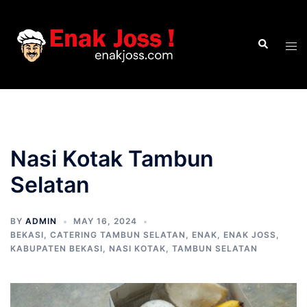
Skip
to
Search
content
Tog
men
Nasi Kotak Tambun
Selatan
BY
ADMIN
MAY 16, 2024
BEKASI
,
CATERING TAMBUN SELATAN
,
ENAK
,
ENAK JOSS
,
KABUPATEN BEKASI
,
NASI KOTAK
,
TAMBUN SELATAN