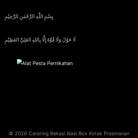
بِ
سْمِ اللّٰهِ الرَّحْمٰنِ الرَّحِيْمِ
لَا حَوْلَ وَلَا قُوَّةَ إِلَّا بِاللهِ العَلِيِّ العَظِيْمِ
Sedia Alat Pesta, Kursi & Meja, Dekorasi Pernikahan
,
MC & Tata Rias
© 2026 Catering Bekasi Nasi Box Kotak Prasmanan