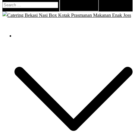
Search
for:
Close
menu
Catering Bekasi