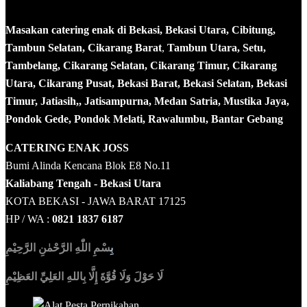
Masakan catering enak di Bekasi, Bekasi Utara, Cibitung,
Tambun Selatan, Cikarang Barat
,
Tambun Utara, Setu,
Tambelang, Cikarang Selatan, Cikarang Timur, Cikarang
Utara, Cikarang Pusat, Bekasi Barat, Bekasi Selatan, Bekasi
Timur, Jatiasih,, Jatisampurna, Medan Satria, Mustika Jaya,
Pondok Gede, Pondok Melati, Rawalumbu, Bantar Gebang
CATERING ENAK JOSS
Bumi Alinda Kencana Blok E8 No.11
Kaliabang Tengah - Bekasi Utara
KOTA BEKASI - JAWA BARAT 17125
HP / WA :
0821 1837 6187
بِ
سْمِ اللّٰهِ الرَّحْمٰنِ الرَّحِيْمِ
لَا حَوْلَ وَلَا قُوَّةَ إِلَّا بِاللهِ العَلِيِّ العَظِيْمِ