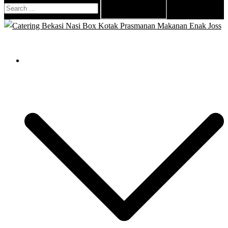
Search
for:
Close
menu
Catering Bekasi