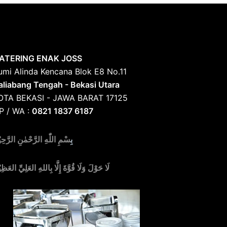
ATERING ENAK JOSS
umi Alinda Kencana Blok E8 No.11
aliabang Tengah - Bekasi Utara
OTA BEKASI - JAWA BARAT 17125
P / WA :
0821 1837 6187
بِ
سْمِ اللّٰهِ الرَّحْمٰنِ الرَّحِي
لَا حَوْلَ وَلَا قُوَّةَ إِلَّا بِاللهِ العَلِيِّ العَظِي