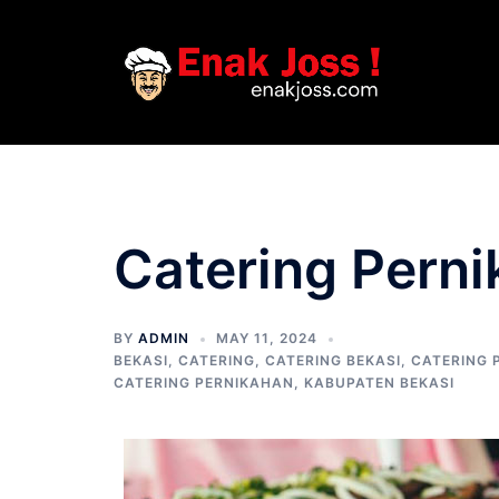
Skip
to
content
Catering Perni
BY
ADMIN
MAY 11, 2024
BEKASI
,
CATERING
,
CATERING BEKASI
,
CATERING 
CATERING PERNIKAHAN
,
KABUPATEN BEKASI