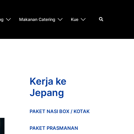
Search
ng
Makanan Catering
Kue
Kerja ke
Jepang
PAKET NASI BOX / KOTAK
PAKET PRASMANAN