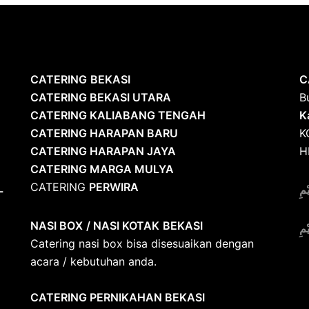
CATERING
BEKASI
C
CATERING BEKASI UTARA
B
CATERING KALIABANG TENGAH
K
CATERING HARAPAN BARU
K
CATERING HARAPAN JAYA
H
CATERING MARGA MULYA
CATERING
PERWIRA
L
ْمِ
NASI BOX
/ NASI KOTAK
BEKASI
ْمِ
Catering nasi box bisa disesuaikan dengan
acara / kebutuhan anda.
CATERING PERNIKAHAN BEKASI