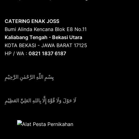
CATERING ENAK JOSS
Bumi Alinda Kencana Blok E8 No.11
Kaliabang Tengah - Bekasi Utara
KOTA BEKASI - JAWA BARAT 17125
HP / WA :
0821 1837 6187
بِ
سْمِ اللّٰهِ الرَّحْمٰنِ الرَّحِيْمِ
لَا حَوْلَ وَلَا قُوَّةَ إِلَّا بِاللهِ العَلِيِّ العَظِيْمِ