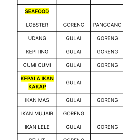
SEAFOOD
LOBSTER
GORENG
PANGGANG
BA
UDANG
GULAI
GORENG
PAN
KEPITING
GULAI
GORENG
PAN
CUMI CUMI
GULAI
GORENG
PAN
KEPALA IKAN
GULAI
KAKAP
IKAN MAS
GULAI
GORENG
IKAN MUJAIR
GORENG
IKAN LELE
GULAI
GORENG