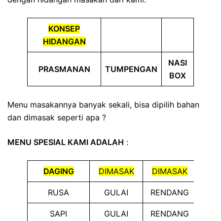
KONSEP
HIDANGAN
NASI
PRASMANAN
TUMPENGAN
BOX
Menu masakannya banyak sekali, bisa dipilih bahan
dan dimasak seperti apa ?
MENU SPESIAL KAMI ADALAH
:
DAGING
DIMASAK
DIMASAK
DIM
RUSA
GULAI
RENDANG
GO
SAPI
GULAI
RENDANG
GO