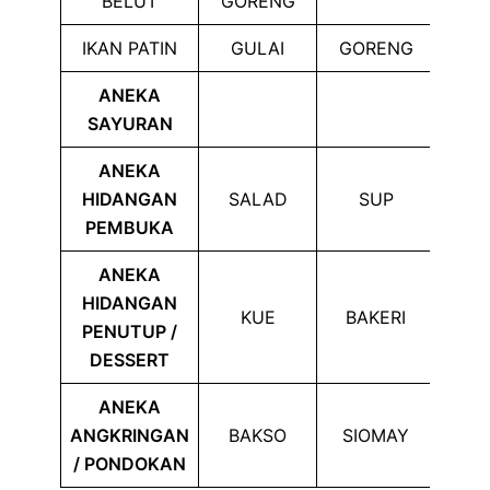
BELUT
GORENG
IKAN PATIN
GULAI
GORENG
ANEKA
SAYURAN
ANEKA
HIDANGAN
SALAD
SUP
PEMBUKA
ANEKA
HIDANGAN
KUE
BAKERI
PENUTUP /
DESSERT
ANEKA
ANGKRINGAN
BAKSO
SIOMAY
PE
/ PONDOKAN