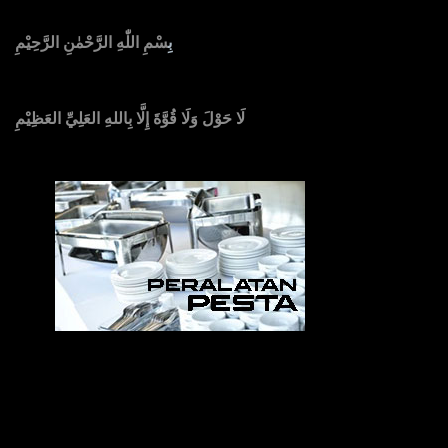
بِ
سْمِ اللّٰهِ الرَّحْمٰنِ الرَّحِيْمِ
لَا حَوْلَ وَلَا قُوَّةَ إِلَّا بِاللهِ العَلِيِّ العَظِيْمِ
Sedia Alat Pesta, Kursi & Meja, Dekorasi Pernikahan
,
MC & Tata Rias