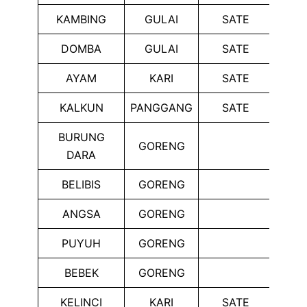
KAMBING
GULAI
SATE
TON
DOMBA
GULAI
SATE
TON
AYAM
KARI
SATE
GO
KALKUN
PANGGANG
SATE
GO
BURUNG
GORENG
DARA
BELIBIS
GORENG
ANGSA
GORENG
PUYUH
GORENG
BEBEK
GORENG
KELINCI
KARI
SATE
GO