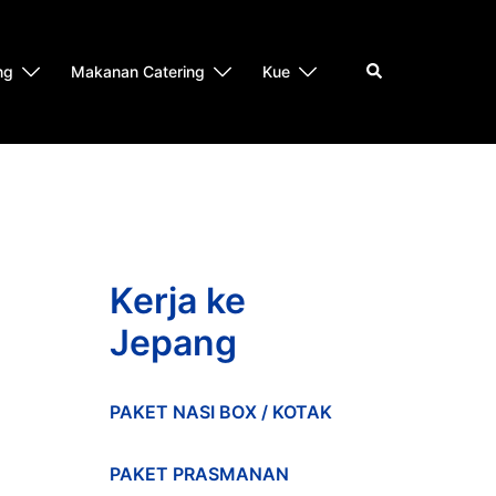
Search
ng
Makanan Catering
Kue
Kerja ke
Jepang
PAKET NASI BOX / KOTAK
PAKET PRASMANAN