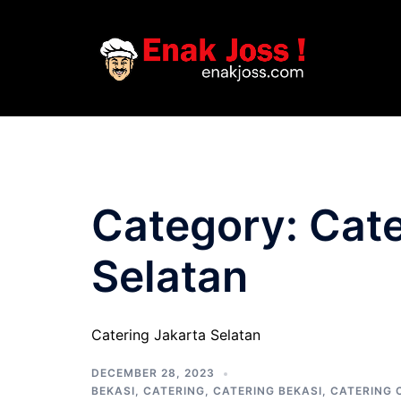
Skip
to
content
Category:
Cate
Selatan
Catering Jakarta Selatan
DECEMBER 28, 2023
BEKASI
,
CATERING
,
CATERING BEKASI
,
CATERING 