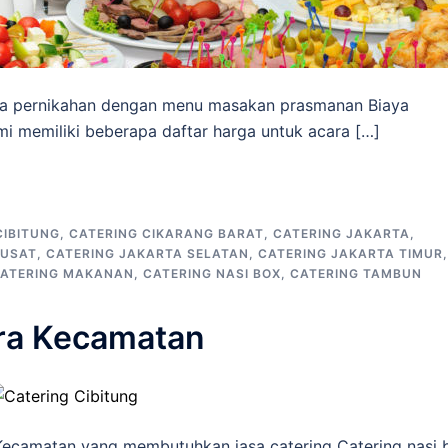
ra pernikahan dengan menu masakan prasmanan Biaya
mi memiliki beberapa daftar harga untuk acara […]
CIBITUNG
,
CATERING CIKARANG BARAT
,
CATERING JAKARTA
,
PUSAT
,
CATERING JAKARTA SELATAN
,
CATERING JAKARTA TIMUR
,
ATERING MAKANAN
,
CATERING NASI BOX
,
CATERING TAMBUN
ara Kecamatan
Kecamatan yang membutuhkan jasa catering Catering nasi 