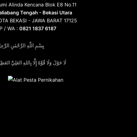
umi Alinda Kencana Blok E8 No.11
aliabang Tengah - Bekasi Utara
OTA BEKASI - JAWA BARAT 17125
P / WA :
0821 1837 6187
بِ
سْمِ اللّٰهِ الرَّحْمٰنِ الرَّحِي
لَا حَوْلَ وَلَا قُوَّةَ إِلَّا بِاللهِ العَلِيِّ العَظِي
edia Alat Pesta, Kursi & Meja, Dekorasi
ernikahan
,
MC & Tata Rias