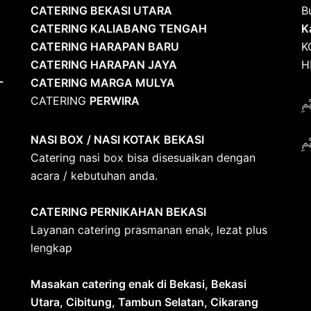
CATERING BEKASI UTARA
B
CATERING KALIABANG TENGAH
K
CATERING HARAPAN BARU
K
CATERING HARAPAN JAYA
H
L
CATERING MARGA MULYA
CATERING
PERWIRA
ْمِ
NASI BOX
/ NASI KOTAK
BEKASI
ْمِ
Catering nasi box bisa disesuaikan dengan
acara / kebutuhan anda.
CATERING PERNIKAHAN BEKASI
S
Layanan catering prasmanan enak, lezat plus
P
lengkap
Masakan catering enak di Bekasi, Bekasi
Utara, Cibitung, Tambun Selatan, Cikarang